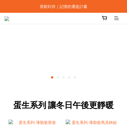
設計上海｜smith&hsu 全系列器物發表
茶館封存｜記憶的遷徙計畫
烤好的 Scone 在等你，佐茶的最佳拍檔。
設計上海｜smith&hsu 全系列器物發表
蛋生系列 讓冬日午後更靜暖