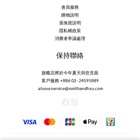
後，特別合適。 最重要的是——香氣的層次感。 當你用正確的
致。
會員服務
溫度與時間， 桂花會先「醒」，然後才是烏龍的骨架浮出； 第
時間
購物說明
一口是輕，第二口開始出現細節，第三口你才真正聽到自己。
退換貨說明
薄胎白瓷：讓專注變得看得見器物不是要「做出味道」，而是
序
隱私權政策
要少做一點， 讓香氣自己走出來。 我們選擇蛋生壺薄胎瓷，有
—
消費者爭議處理
三個原因：散熱速度快：薄胎讓熱能更快轉移，避免香氣被高
命
溫「悶住」。導香乾淨：白瓷壁面細膩、無多餘吸附，香氣輪
在
保持聯絡
廓清楚。手感輕盈：壺身輕，注水就能自然形成穩定水柱，減
明
少雜味擾動。一個 30 秒的小實驗同樣的茶葉，準備兩只杯： A
一份
旗艦店將於今年夏天與您見面
杯先溫杯，B 杯不溫杯； 以 90–95°C 的水，30–45 秒快沖，同
重境
客戶服務 +886 02- 24595889
時分杯。 你會發現： A 杯香氣更立體、線條乾淨； B 杯則略顯
atyourservice@smithandhsu.com
鈍厚。 不是茶不同，是熱與器在教我們專注。三個可複製的
「慢」：30 秒、3 分鐘、15 分鐘我們把「靜」拆成三個可實踐
的節拍—— 不需要特別的儀式感，也不需要改變你的生活，只
要換一個節奏。30 秒：在辦公桌取 3–4g 桂花金萱，杯沖或小
壺都可。注水 90–95°C、30–45 秒，倒出先聞後飲。延後回覆
訊息 60 秒，讓香氣先說話。小口訣：注水 → 關蓋 → 立刻分杯
（不悶、不搖、不攪）。適配商品：入門茶款｜桂花金萱（或