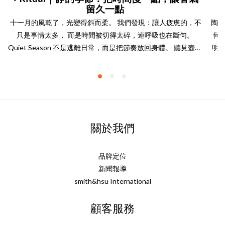
留久一點
十一月的風乾了，光變得斜而柔。 我們發現：讓人疲憊的，不
陶淵
只是事情太多， 而是時間被切得太碎，連呼吸也在斷句。
何
Quiet Season 不是逃離日常，而是把節奏放回身體。 聽見壺嘴
明
的水聲、看見白瓷上的光、聞到第一口桂花醒來的香。 當注意
相伴
力回到這些小事，時間會變得比較厚； 厚到你能安穩地坐一會
存
兒，然後，再開始。為什麼需要「靜的季節」？我們習慣用
見南
「完成」衡量價值：做完、發出、打勾。 但身體要的，常常不
本
是結果，而是經過—— 那幾十秒無聲的專注、那一口讓心慢下
陽修
來的茶。在效率文化裡，靜容易被誤會成什麼都不做。 我們想
愛酒
關於我們
說的是：靜不是空白，而是生活的間奏。 像樂曲裡的休止符，
持清
短短一瞬，卻讓後面的旋律更有力量。 把一天裡的幾段「間
而
品牌定位
奏」找回來， 你會發現：不是事情變少了，而是注意力回家
也
新聞報導
了。為什麼「桂花金萱」適合十一月？十一月需要的是溫度，
世
smith&hsu International
但不需要厚重。 桂花金萱剛好處在這個精準的位置：前段：輕
在
柔花香，像陽光薄薄落在肩上。中段：茶湯轉亮，帶出清爽的
藝術
顧客服務
甜。尾韻：喉間回甘，留下乾淨與安定。它不像熟普那樣濃，
為
也不像綠茶那樣清冷； 在需要收心、又不想被氣味牽著走的午
寫、