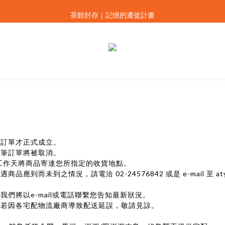
設計上海｜smith&hsu 全系列器物發表
茶館封存｜記憶的遷徙計畫
烤好的 Scone 在等你，佐茶的最佳拍檔。
設計上海｜smith&hsu 全系列器物發表
後訂單才正式成立。
該筆訂單將被取消。
個工作天將商品寄達您所指定的收貨地點。
之情況，請電洽 02-24576842 或是 e-mail 至 atyourser
們將以e-mail或電話聯繫您告知最新狀況。
，若因各宅配物流廠商導致配送延誤，敬請見諒。