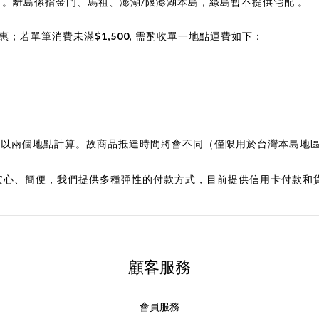
 。離島係指金門、馬祖、澎湖/限澎湖本島，綠島暫不提供宅配 。
優惠；若單筆消費未滿
$1,500
, 需酌收單一地點運費如下：
，則以兩個地點計算。故商品抵達時間將會不同（僅限用於台灣本島地
者更安心、簡便，我們提供多種彈性的付款方式，
目前提供信用卡付款和
顧客服務
會員服務