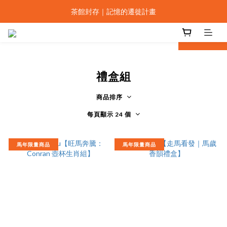
設計上海｜smith&hsu 全系列器物發表
茶館封存｜記憶的遷徙計畫
烤好的 Scone 在等你，佐茶的最佳拍檔。
next
prev
設計上海｜smith&hsu 全系列器物發表
禮盒組
商品排序
每頁顯示 24 個
馬年限量商品
馬年限量商品