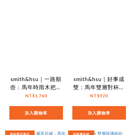
smith&hsu｜一路順
smith&hsu｜好事成
壺：馬年時雨木把壺
雙：馬年雙層對杯組
(500ml)
(陶瓷雙層杯)
NT$1,760
NT$920
加入購物車
加入購物車
馬年限定商品
侍茶禮盒組